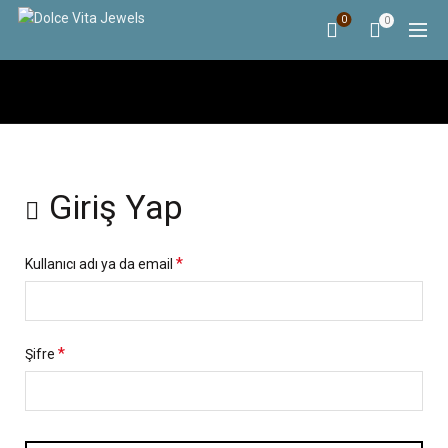
0
0
HESABIM
Giriş Yap
*
Kullanıcı adı ya da email
*
Şifre