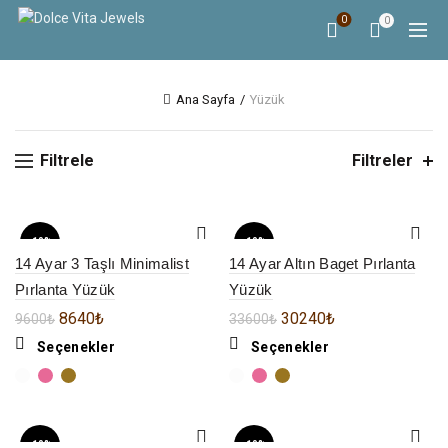
0
0
Ana Sayfa
Yüzük
Filtrele
Filtreler
-10%
-10%
14 Ayar 3 Taşlı Minimalist
14 Ayar Altın Baget Pırlanta
Pırlanta Yüzük
Yüzük
8640
₺
30240
₺
9600
₺
33600
₺
Seçenekler
Seçenekler
-10%
-10%