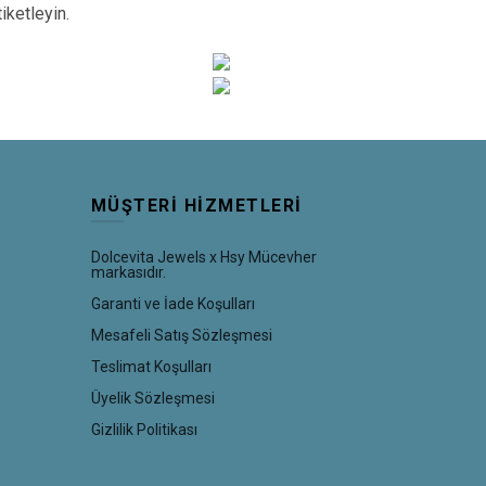
tiketleyin.
MÜŞTERI HIZMETLERI
Dolcevita Jewels x Hsy Mücevher
markasıdır.
Garanti ve İade Koşulları
Mesafeli Satış Sözleşmesi
Teslimat Koşulları
Üyelik Sözleşmesi
Gizlilik Politikası