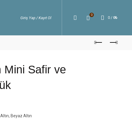
0
0
/
0
₺
Giriş Yap / Kayıt Ol
 Mini Safir ve
zük
 Altın, Beyaz Altın