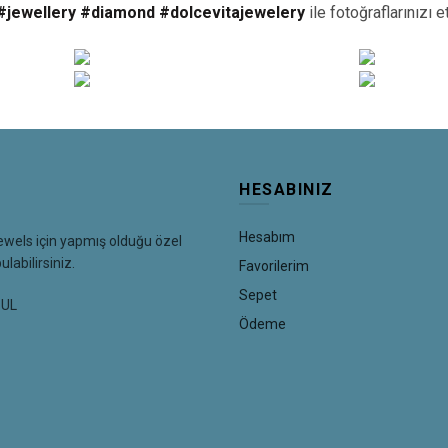
 #jewellery #diamond #dolcevitajewelery
ile fotoğraflarınızı e
HESABINIZ
Hesabım
ewels için yapmış olduğu özel
abilirsiniz.
Favorilerim
Sepet
BUL
Ödeme