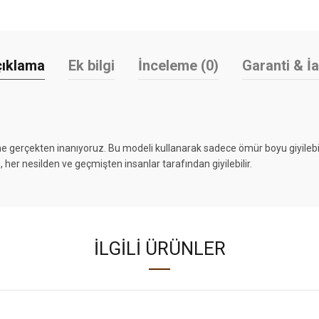
ıklama
Ek bilgi
İnceleme (0)
Garanti & İ
iğine gerçekten inanıyoruz. Bu modeli kullanarak sadece ömür boyu giyile
 her nesilden ve geçmişten insanlar tarafından giyilebilir.
İLGILI ÜRÜNLER