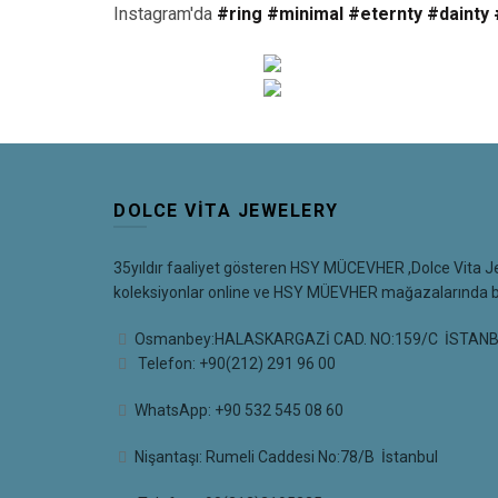
Instagram'da
#ring #minimal #eternty #dainty
DOLCE VITA JEWELERY
35yıldır faaliyet gösteren HSY MÜCEVHER ,Dolce Vita J
koleksiyonlar online ve HSY MÜEVHER mağazalarında bul
Osmanbey:HALASKARGAZİ CAD. NO:159/C İSTAN
Telefon: +90(212) 291 96 00
WhatsApp: +90 532 545 08 60
Nişantaşı: Rumeli Caddesi No:78/B İstanbul