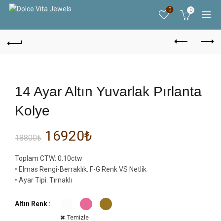
0
0
14 Ayar Altın Yuvarlak Pırlanta
Kolye
16920
₺
18800
₺
Toplam CTW: 0.10ctw
• Elmas Rengi-Berraklık: F-G Renk VS Netlik
• Ayar Tipi: Tırnaklı
Altın Renk
Temizle