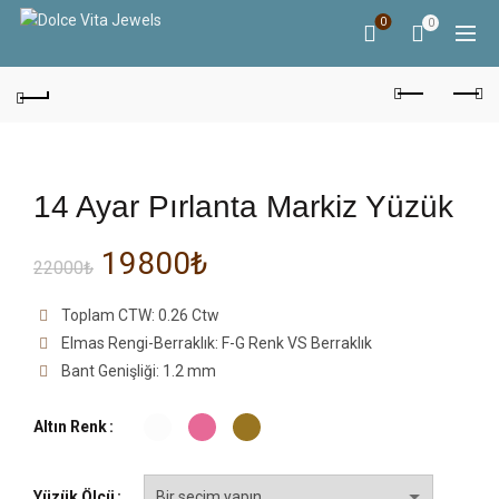
0
0
14 Ayar Pırlanta Markiz Yüzük
19800
₺
22000
₺
Toplam CTW: 0.26 Ctw
Elmas Rengi-Berraklık: F-G Renk VS Berraklık
Bant Genişliği: 1.2 mm
Altın Renk
Yüzük Ölçü